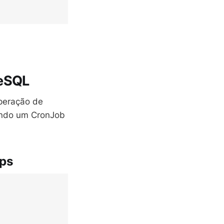
reSQL
peração de
ando um CronJob
mps