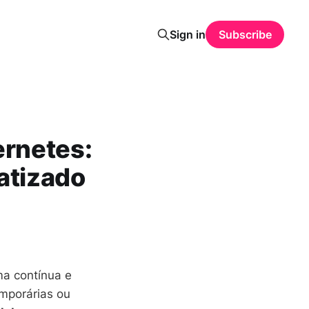
Sign in
Subscribe
rnetes:
atizado
ma contínua e
emporárias ou