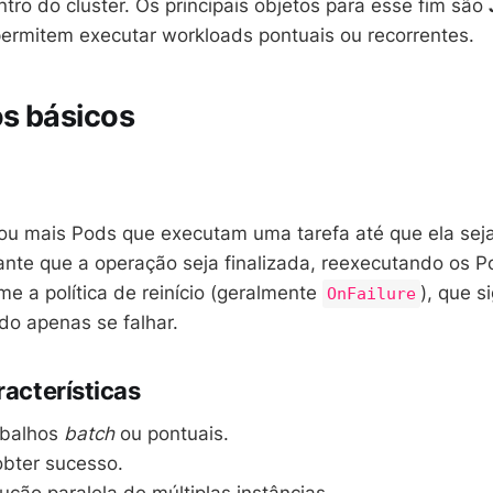
ro do cluster. Os principais objetos para esse fim são
permitem executar workloads pontuais ou recorrentes.
os básicos
ou mais Pods que executam uma tarefa até que ela sej
ante que a operação seja finalizada, reexecutando os 
me a política de reinício (geralmente
), que s
OnFailure
ado apenas se falhar.
racterísticas
abalhos
batch
ou pontuais.
obter sucesso.