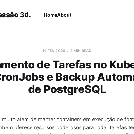
essão 3d.
Home
About
19 FEV 2026
3 MIN READ
mento de Tarefas no Kube
CronJobs e Backup Autom
de PostgreSQL
i muito além de manter containers em execução de for
também oferece recursos poderosos para rodar tarefas t