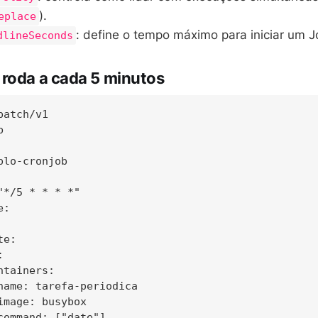
).
eplace
: define o tempo máximo para iniciar um J
dlineSeconds
roda a cada 5 minutos
atch/v1



plo-cronjob

"*/5 * * * *"

:

e:



tainers:

name: tarefa-periodica

image: busybox

command: ["date"]
