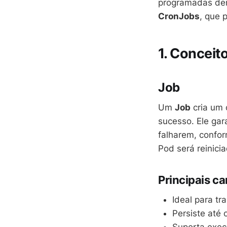
programadas dent
CronJobs
, que 
1. Conceit
Job
Um
Job
cria um 
sucesso. Ele gar
falharem, confor
Pod será reinici
Principais ca
Ideal para tr
Persiste até 