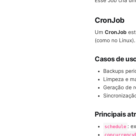
Esse Job cria u
CronJob
Um
CronJob
est
(como no Linux).
Casos de uso
Backups peri
Limpeza e m
Geração de re
Sincronizaçã
Principais at
: e
schedule
concurrency