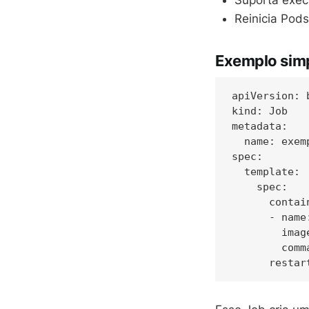
Suporta execu
Reinicia Pods
Exemplo sim
apiVersion: b
kind: Job

metadata:

  name: exemp
spec:

  template:

    spec:

      contain
      - name:
        image
        comm