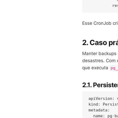
Esse CronJob cr
2. Caso pr
Manter backups 
desastres. Com 
que executa
pg_
2.1. Persis
apiVersion: v
kind: Persis
metadata:

  name: pg-ba