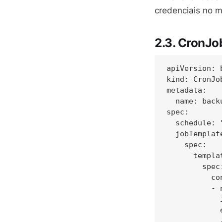
credenciais no m
2.3. CronJo
apiVersion: b
kind: CronJob
metadata:

  name: back
spec:

  schedule: 
  jobTemplate
    spec:

      templat
        spec:
          con
          - 
            
            e
            