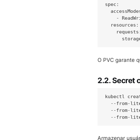
spec:

  accessModes
    - ReadWri
  resources:

    requests:
O PVC garante q
2.2. Secret
kubectl crea
  --from-lit
  --from-lit
Armazenar usuár