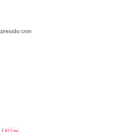
xpressão cron
 (
,
Allow