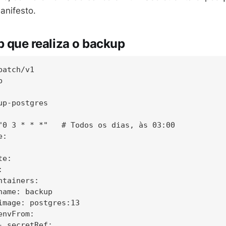
anifesto.
b que realiza o backup
atch/v1



up-postgres

"0 3 * * *"   # Todos os dias, às 03:00

:

e:



tainers:

name: backup

image: postgres:13

nvFrom:

- secretRef:
