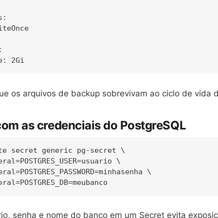
:

teOnce



ue os arquivos de backup sobrevivam ao ciclo de vida 
 com as credenciais do PostgreSQL
te secret generic pg-secret \

eral=POSTGRES_USER=usuario \

eral=POSTGRES_PASSWORD=minhasenha \

io, senha e nome do banco em um Secret evita exposi