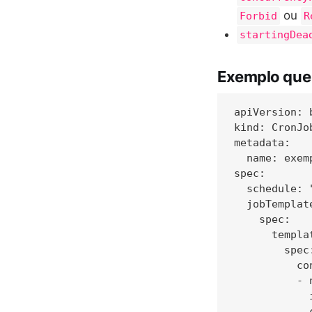
ou
Forbid
R
startingDea
Exemplo que 
apiVersion: b
kind: CronJob
metadata:

  name: exem
spec:

  schedule: 
  jobTemplate
    spec:

      templat
        spec:
          con
          - 
            
            