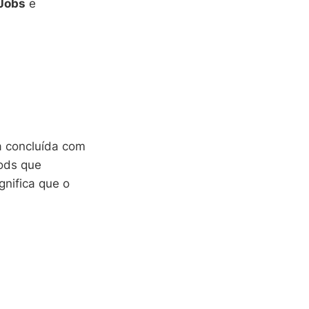
Jobs
e
a concluída com
Pods que
ignifica que o