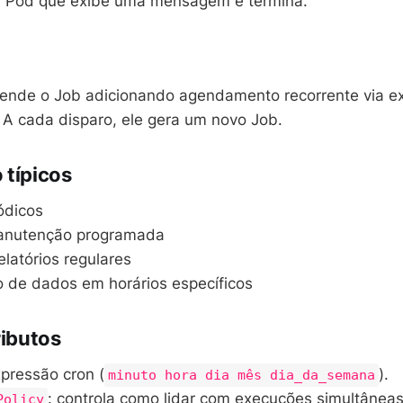
m Pod que exibe uma mensagem e termina.
ende o Job adicionando agendamento recorrente via e
 A cada disparo, ele gera um novo Job.
 típicos
ódicos
anutenção programada
latórios regulares
o de dados em horários específicos
ributos
xpressão cron (
).
minuto hora dia mês dia_da_semana
: controla como lidar com execuções simultâneas
Policy