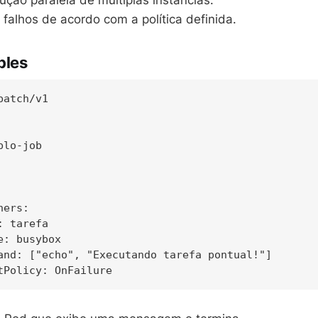
ção paralela de múltiplas instâncias.
 falhos de acordo com a política definida.
ples
atch/v1

lo-job

ers:

 tarefa

: busybox

and: ["echo", "Executando tarefa pontual!"]
